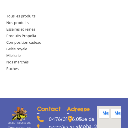
Tous les produits
Nos produits
Essaims et reines
Produits Propolia
Composition cadeau
Gelée royale
Miellerie
Nos marchés
Ruches
Contact
Adresse
0476/31.36.05
Rue de
Moha, 29
0477/57.31.38
Copyright Les