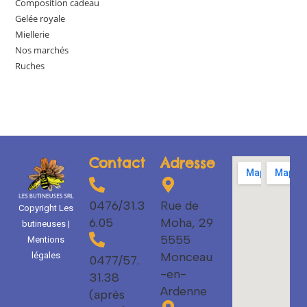
Composition cadeau
Gelée royale
Miellerie
Nos marchés
Ruches
Contact
Adresse
0476/31.3
Rue de
Copyright Les
6.05
Moha, 29
butineuses |
5555
Mentions
Monceau
légales
0477/57.
-en-
31.38
Ardenne
(après