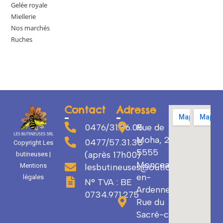
Gelée royale
Miellerie
Nos marchés
Ruches
Contact
Adresse
0476/31.36.05
Rue de
Moha, 29
0477/57.31.38
Copyright Les
5555
(après 17h00)
butineuses |
Monceau-
Mentions
lesbutineuses@outlook.com
en-
légales
N° TVA : BE
Ardenne
0734.971.275
Rue du
Sacré-cœur