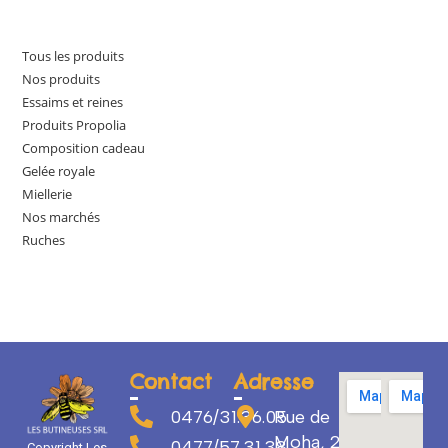
Tous les produits
Nos produits
Essaims et reines
Produits Propolia
Composition cadeau
Gelée royale
Miellerie
Nos marchés
Ruches
Contact
Adresse
0476/31.36.05
Rue de
Moha, 29
0477/57.31.38
Copyright Les