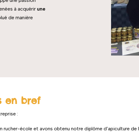
ppé une passion
menées à acquérir
une
volué de manière
 en bref
reprise :
n rucher-école et avons obtenu notre diplôme d’apiculture de 