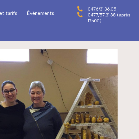
0476/31.36.05
et tarifs
Événements
0477/57.31.38 (après
17h00)