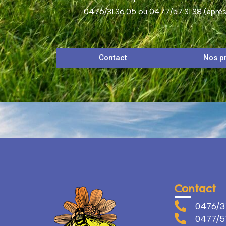
0476/31.36.05 ou 0477/57.31.38 (après 
Contact
Nos pr
Contact
0476/3
0477/57