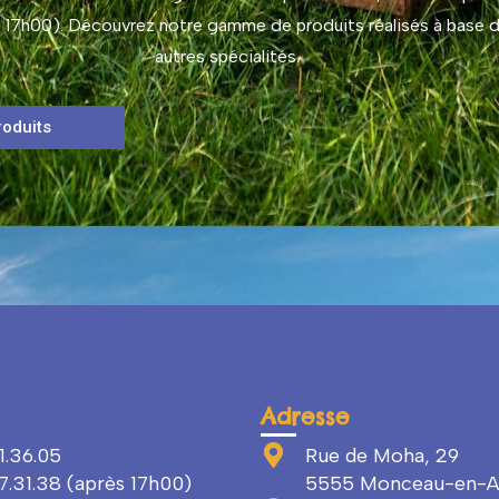
17h00). Découvrez notre gamme de produits réalisés à base du
autres spécialités.
oduits
Adresse
1.36.05
Rue de Moha, 29
.31.38 (après 17h00)
5555 Monceau-en-A