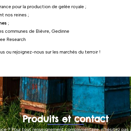
ance pour la production de gelée royale ;
t nos reines ;
nes
;
r les communes de Bièvre, Gedinne
 Bee Research
 ou rejoignez-nous sur les marchés du terroir !
Produits et contact
ltrice ? Pour tout renseignement complémentaire, n’hésitez pas