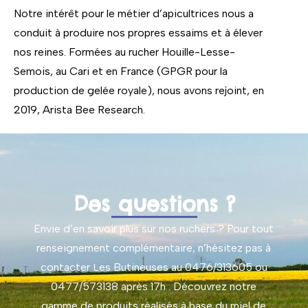
Notre intérêt pour le métier d’apicultrices nous a
conduit à produire nos propres essaims et à élever
nos reines. Formées au rucher Houille-Lesse-
Semois, au Cari et en France (GPGR pour la
production de gelée royale), nous avons rejoint, en
2019, Arista Bee Research.
Des questions ?
Envie d’en savoir plus sur nos ruchers ? Pour tout
renseignement complémentaire, n’hésitez pas à
contacter Les Butineuses au 0476/313605 ou
0477/573138 après 17h . Découvrez notre
gamme de produits réalisés à base du miel de