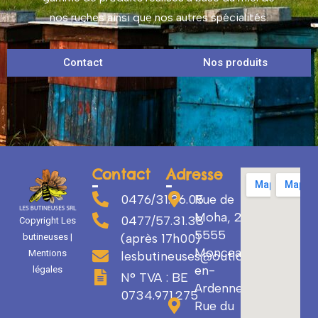
nos ruches ainsi que nos autres spécialités.
Contact
Nos produits
Contact
Adresse
0476/31.36.05
Rue de
Moha, 29
0477/57.31.38
Copyright Les
5555
(après 17h00)
butineuses |
Monceau-
Mentions
lesbutineuses@outlook.com
en-
légales
N° TVA : BE
Ardenne
0734.971.275
Rue du