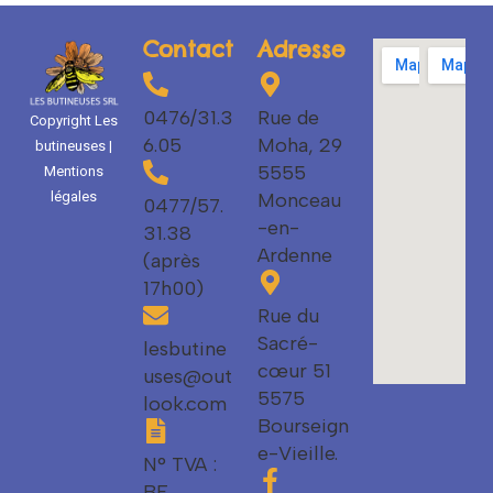
Contact
Adresse
0476/31.3
Rue de
Copyright Les
6.05
Moha, 29
butineuses |
5555
Mentions
Monceau
légales
0477/57.
-en-
31.38
Ardenne
(après
17h00)
Rue du
Sacré-
lesbutine
cœur 51
uses@out
5575
look.com
Bourseign
e-Vieille.
N° TVA :
BE