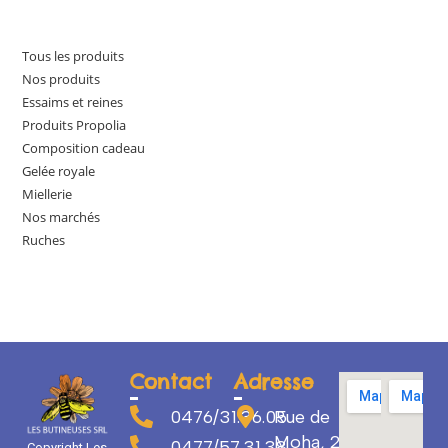
Tous les produits
Nos produits
Essaims et reines
Produits Propolia
Composition cadeau
Gelée royale
Miellerie
Nos marchés
Ruches
Contact
Adresse
0476/31.36.05
Rue de
Moha, 29
0477/57.31.38
Copyright Les