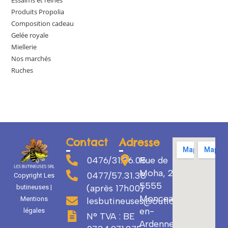
Produits Propolia
Composition cadeau
Gelée royale
Miellerie
Nos marchés
Ruches
Contact
Adresse
0476/31.36.05
Rue de
Moha, 29
0477/57.31.38
Copyright Les
5555
(après 17h00)
butineuses |
Monceau-
Mentions
lesbutineuses@outlook.com
en-
légales
N° TVA : BE
Ardenne