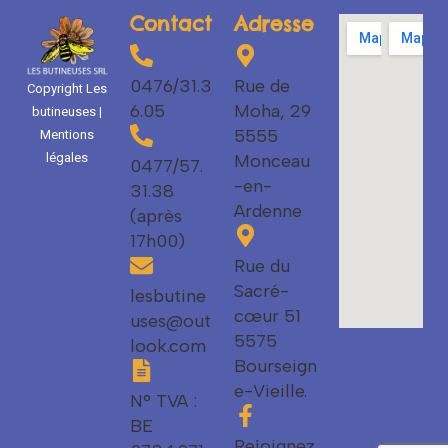
Contact
Adresse
0476/31.3
Rue de
Copyright Les
6.05
Moha, 29
butineuses |
5555
Mentions
Monceau
légales
0477/57.
-en-
31.38
Ardenne
(après
17h00)
Rue du
Sacré-
lesbutine
cœur 51
uses@out
5575
look.com
Bourseign
e-Vieille.
N° TVA :
BE
Rejoignez