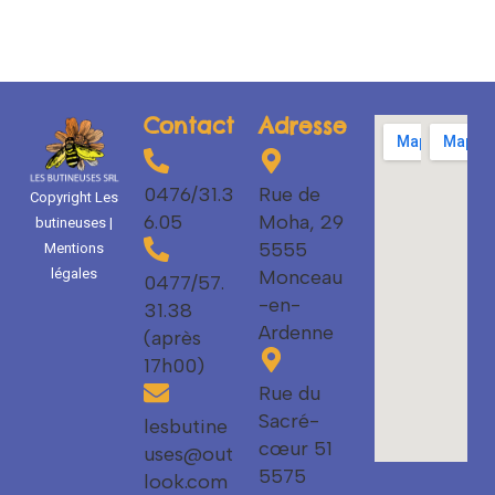
Contact
Adresse
0476/31.3
Rue de
Copyright Les
6.05
Moha, 29
butineuses |
5555
Mentions
Monceau
légales
0477/57.
-en-
31.38
Ardenne
(après
17h00)
Rue du
Sacré-
lesbutine
cœur 51
uses@out
5575
look.com