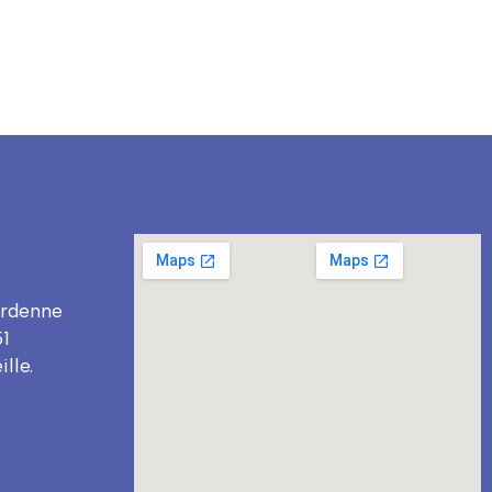
rdenne
1
lle.