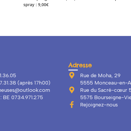
spray : 9,00€
Adresse
1.36.05
Rue de Moha, 29
.31.38 (après 17h00)
5555 Monceau-en-A
ineuses@outlook.com
Rue du Sacré-cœur 5
: BE 0734.971.275
5575 Bourseigne-Viei
Rejoignez-nous