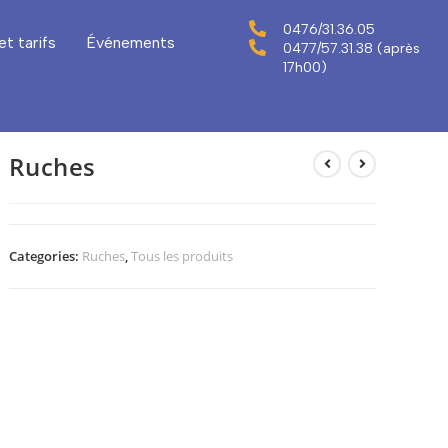
0476/31.36.05
et tarifs
Événements
0477/57.31.38 (après
17h00)
Ruches
Categories:
Ruches
,
Tous les produits