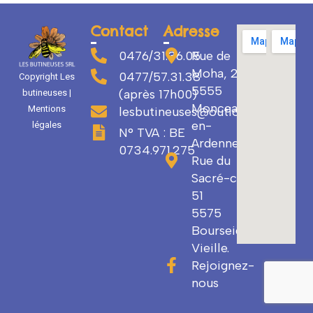
Contact
Adresse
0476/31.36.05
Rue de
Moha, 29
0477/57.31.38
Copyright Les
5555
(après 17h00)
butineuses |
Monceau-
Mentions
lesbutineuses@outlook.com
en-
légales
N° TVA : BE
Ardenne
0734.971.275
Rue du
Sacré-cœur
51
5575
Bourseigne-
Vieille.
Rejoignez-
nous