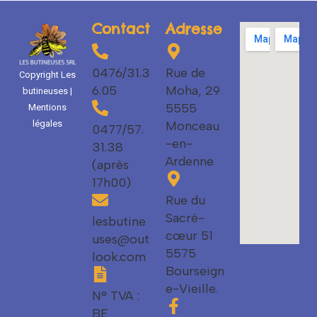
Contact
Adresse
0476/31.3
Rue de
Copyright Les
6.05
Moha, 29
butineuses |
5555
Mentions
Monceau
légales
0477/57.
-en-
31.38
Ardenne
(après
17h00)
Rue du
Sacré-
lesbutine
cœur 51
uses@out
5575
look.com
Bourseign
e-Vieille.
N° TVA :
BE