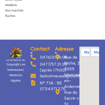
Miellerie
Nos marchés
Ruches
Contact
Adresse
0476/31.36.05
Rue de
Moha, 29
0477/57.31.38
Copyright Les
5555
(après 17h00)
butineuses |
Monceau-
Mentions
lesbutineuses@outlook.com
en-
légales
N° TVA : BE
Ardenne
0734.971.275
Rue du
Sacré-cœur
51