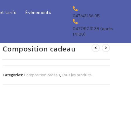
et tarifs
Événements
0476/31.36.05
0477/57.31.38 (après
17h00)
Composition cadeau
Categories:
Composition cadeau
,
Tous les produits