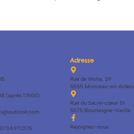
Adresse
05
Rue de Moha, 29
5555 Monceau-en-Arden
38 (après 17h00)
Rue du Sacré-cœur 51
5575 Bourseigne-Vieille.
ses@outlook.com
Rejoignez-nous
 0734.971.275