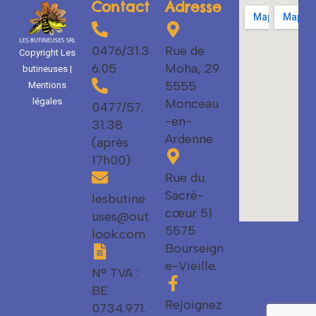
Contact
Adresse
0476/31.3
Rue de
Copyright Les
6.05
Moha, 29
butineuses |
5555
Mentions
Monceau
légales
0477/57.
-en-
31.38
Ardenne
(après
17h00)
Rue du
Sacré-
lesbutine
cœur 51
uses@out
5575
look.com
Bourseign
e-Vieille.
N° TVA :
BE
Rejoignez
0734.971.