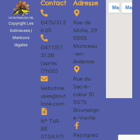
Contact
Adresse
0476/31.3
Rue de
Copyright Les
6.05
Moha, 29
butineuses |
5555
Mentions
Monceau
légales
0477/57.
-en-
31.38
Ardenne
(après
17h00)
Rue du
Sacré-
lesbutine
cœur 51
uses@out
5575
look.com
Bourseign
e-Vieille.
N° TVA :
BE
Rejoignez
0734.971.