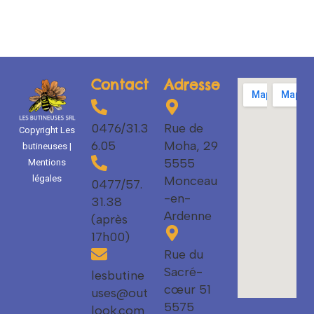
Contact
Adresse
0476/31.3
Rue de
Copyright Les
6.05
Moha, 29
butineuses |
5555
Mentions
Monceau
légales
0477/57.
-en-
31.38
Ardenne
(après
17h00)
Rue du
Sacré-
lesbutine
cœur 51
uses@out
5575
look.com