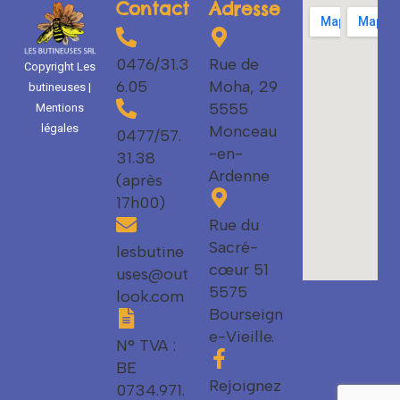
Contact
Adresse
0476/31.3
Rue de
Copyright Les
6.05
Moha, 29
butineuses |
5555
Mentions
Monceau
légales
0477/57.
-en-
31.38
Ardenne
(après
17h00)
Rue du
Sacré-
lesbutine
cœur 51
uses@out
5575
look.com
Bourseign
e-Vieille.
N° TVA :
BE
Rejoignez
0734.971.