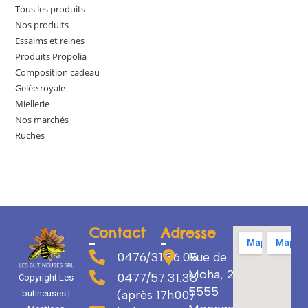
Tous les produits
Nos produits
Essaims et reines
Produits Propolia
Composition cadeau
Gelée royale
Miellerie
Nos marchés
Ruches
Contact
Adresse
0476/31.36.05
Rue de
Moha, 29
0477/57.31.38
Copyright Les
5555
(après 17h00)
butineuses |